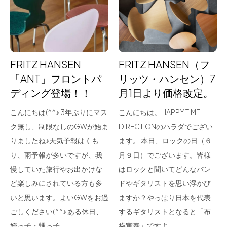
for Business
Recruit
Contact
FRITZ HANSEN
FRITZ HANSEN（フ
「ANT」フロントパ
リッツ・ハンセン）7
ディング登場！！
月1日より価格改定。
こんにちは(^^♪ 3年ぶりにマス
こんにちは。HAPPY TIME
ク無し、制限なしのGWが始ま
DIRECTIONのハラダでござい
りましたね♪天気予報はくも
ます。 本日、ロックの日（６
り、雨予報が多いですが、我
月９日）でございます。皆様
フラッグシップストア
0965-52-0323
慢していた旅行やお出かけな
はロックと聞いてどんなバン
熊本店
096-274-8175
ど楽しみにされている方も多
ドやギタリストを思い浮かび
Arv
0965-45-9282
いと思います。よいGWをお過
ますか？やっぱり日本を代表
ごしください(^^♪ ある休日、
するギタリストとなると「布
姪っ子・甥っ子…
袋寅泰」ですよ…