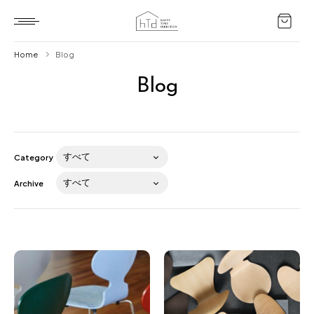
Home
Blog
Blog
Home
HTD style
Works
Category
Item
Archive
Brand
News
Blog
About us