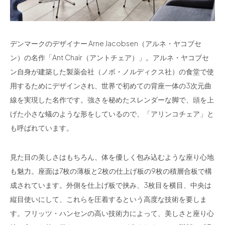
デンマークのデザイナー Arne Jacobsen（アルネ・ヤコブセ
ン）の名作「Ant Chair（アントチェア）」。アルネ・ヤコブセ
ン自身が建築した製薬会社（ノボ・ノルディクス社）の食堂で使
用するためにデザインされ、世界で初めての背座一体の3次元曲
線を実現した名作です。強さを秘めたスレンダーな脚で、頭を上
げた小さな蟻のような形をしているので、「アリンコチェア」と
も呼ばれています。
見た目の美しさはもちろん、体を優しく包み込むような座り心地
も魅力。座面は7枚の薄板と2枚の仕上げ板の9枚の積層合板で構
成されています。外側を仕上げ板で挟み、3枚目を横目、中央は
縦目使いにして、これらを圧着するという高度な技術を要しま
す。フリッツ・ハンセンの高い技術力によって、美しさと座り心