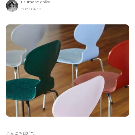
usumano chika
for Business
2023.04.30
Recruit
Contact
フラッグシップストア
0965-52-0323
熊本店
096-274-8175
Arv
0965-45-9282
こんにちは(^^♪