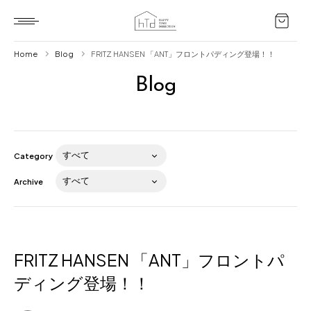
Home
Blog
FRITZ HANSEN 「ANT」フロントパディング登場！！
Blog
Home
HTD style
Works
Category
Item
Archive
Brand
News
Blog
FRITZ HANSEN 「ANT」フロントパ
ディング登場！！
About us