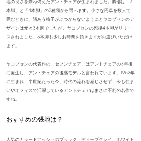
地の良さを兼ね備えたアントチェアが生まれました。脚部は「3
本脚」と「4本脚」の2種類から選べます。小さな円卓を数人で
囲むときに、隣あう椅子がぶつからないようにとヤコブセンのデ
ザインは元々3本脚でしたが 、ヤコブセンの死後4本脚がリリー
スされました。3本脚も少しお時間を頂きますがお選びいただけ
ます。
ヤコブセンの代表作の「セブンチェア」はアントチェアの3年後
に誕生し、アントチェアの後継モデルと言われています。1952年
に生まれ、半世紀たった今、時代の流れを感じさせず、今も住ま
いやオフィスで活躍しているアントチェアはまさに不朽の名作で
すね。
おすすめの張地は？
人気のカラードアッシュのブラック、ディープクレイ、ホワイト