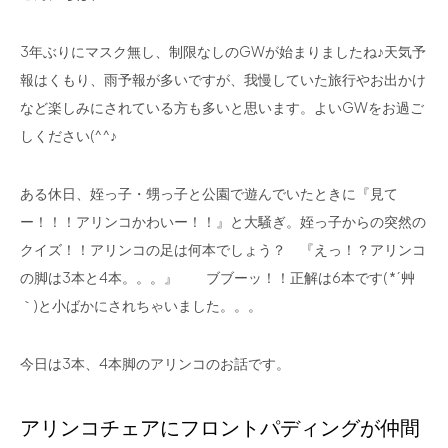
3年ぶりにマスク無し、制限なしのGWが始まりましたね♪天気予
報はくもり、雨予報が多いですが、我慢していた旅行やお出かけ
など楽しみにされている方も多いと思います。よいGWをお過ご
しください(^^♪
ある休日、姪っ子・甥っ子と公園で遊んでいたときに『見て
ー！！！アリンコかわいー！！』と大騒ぎ。姪っ子からの突然の
クイズ！！アリンコの足は何本でしょう？ 『えっ！？アリンコ
の脚は3本と4本。。。』 ブブーッ！！正解は6本です( *´艸
｀)と小ばかにされちゃいました。。。
今日は3本、4本脚のアリンコのお話です。
アリンコチェアにフロントパディングが仲間