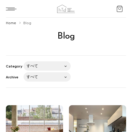
Home
Blog
Blog
Home
HTD style
Works
Category
Item
Archive
Brand
News
Blog
About us