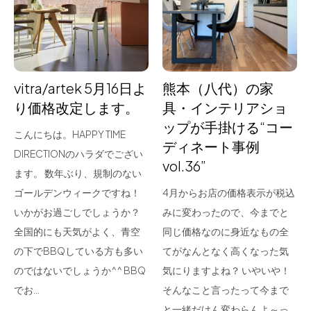
for Business
Recruit
Contact
vitra/artek 5月16日よ
熊本（八代）の家
り価格改定します。
具・インテリアショ
ップが手掛ける“コー
こんにちは。HAPPY TIME
ディネート事例
DIRECTIONのハラダでござい
vol.36”
ます。 数年ぶり、規制のない
ゴールデンウィークですね！
4月からお店の価格表示が税込
いかがお過ごしでしょうか？
みに変わったので、今までと
フラッグシップストア
0965-52-0323
全国的にも天気がよく、青空
同じ価格なのに身近なもの全
熊本店
096-274-8175
の下でBBQしている方も多い
てがなんとなく高くなった気
Arv
0965-45-9282
のではないでしょうか^^ BBQ
気にりますよね？ いやいや！
でお…
そんなこと言ったって今まで
と一緒だけん変わらんよ～っ