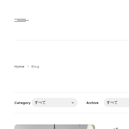
Home
Home
Blog
HTD style
Works
Item
Category
Archive
Brand
News