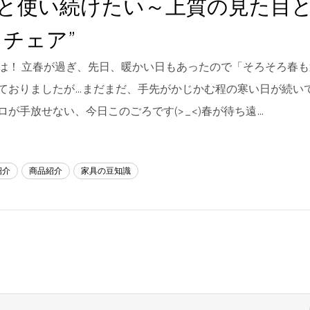
と使い続けたい～上質の見た目
Ｙチェア”
は！ 立春が過ぎ、先日、暖かい日もあったので「そろそろ春
ておりましたが…まだまだ、手先がかじかむ程の寒い日が続いて
ロが手放せない、今日このごろです(>_<)春が待ち遠…
紹介
商品紹介
家具の豆知識