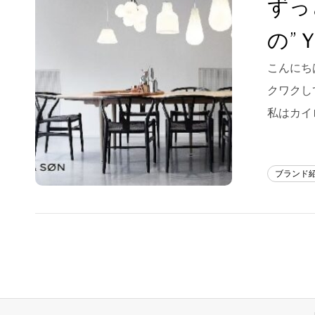
ずっ
Blog
の”
About us
こんにち
for Business
クワクし
Recruit
私はカイ
Contact
ブランド