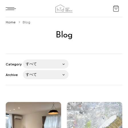
Home
Blog
Blog
Home
HTD style
Works
Category
Item
Archive
Brand
News
Blog
About us