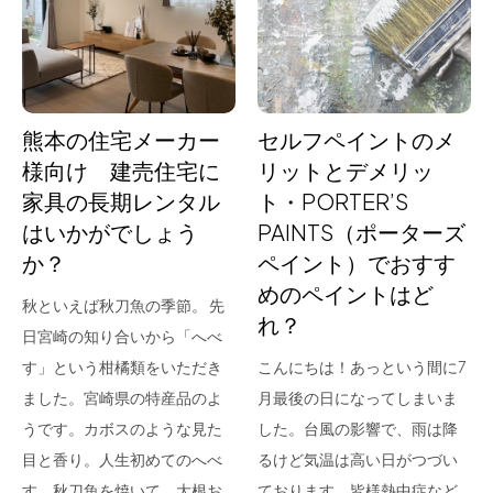
for Business
Recruit
Contact
熊本の住宅メーカー
セルフペイントのメ
様向け 建売住宅に
リットとデメリッ
家具の長期レンタル
ト・PORTER’S
はいかがでしょう
PAINTS（ポーターズ
か？
ペイント）でおすす
めのペイントはど
秋といえば秋刀魚の季節。 先
れ？
日宮崎の知り合いから「へべ
フラッグシップストア
0965-52-0323
す」という柑橘類をいただき
こんにちは！あっという間に7
熊本店
096-274-8175
ました。宮崎県の特産品のよ
月最後の日になってしまいま
Arv
0965-45-9282
うです。カボスのような見た
した。台風の影響で、雨は降
目と香り。人生初めてのへべ
るけど気温は高い日がつづい
す。秋刀魚を焼いて、大根お
ております。皆様熱中症など