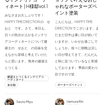
ィネート | H様邸vol.1
ゃれなポーターズペ
イント塗装
みなさまお久しぶりです！
HAPPY TIME DRECTION の せ
こんにちは。HAPPY TIME
おと です。 さて、本日も、
DIRECTION でございます。ま
日々の気分が上がるインテリ
だまだ日中は暑い日が続いて
アコーディネートについて建
いますが、いかがお過ごしで
築士の せおと の目線を交
しょうか。徐々に朝晩は涼し
えながら皆様と考えていけた
い日が増えてきて、だんだん
らと思います。 熊本の建築士
と秋に近づいているなと実感
とつくる…
しております ♩季節の変わり
目ですので皆…
建築士とつくるインテリアコ
ーディネート
ポーターズペイント
未分類
Uemura Rin
Seoto Miyu