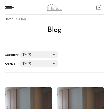
Home
Blog
Blog
Home
HTD style
Works
Category
Item
Archive
Brand
News
Blog
About us