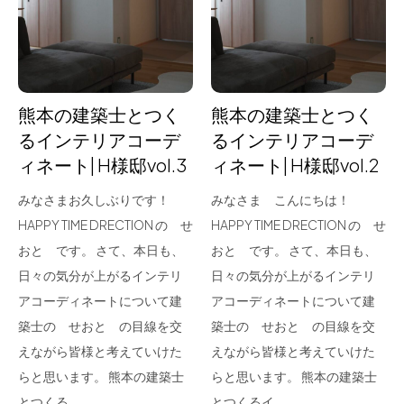
for Business
Recruit
Contact
熊本の建築士とつく
熊本の建築士とつく
るインテリアコーデ
るインテリアコーデ
ィネート| H様邸vol.3
ィネート| H様邸vol.2
みなさまお久しぶりです！
みなさま こんにちは！
HAPPY TIME DRECTION の せ
HAPPY TIME DRECTION の せ
おと です。 さて、本日も、
おと です。 さて、本日も、
日々の気分が上がるインテリ
日々の気分が上がるインテリ
フラッグシップストア
0965-52-0323
アコーディネートについて建
アコーディネートについて建
熊本店
096-274-8175
築士の せおと の目線を交
築士の せおと の目線を交
Arv
0965-45-9282
えながら皆様と考えていけた
えながら皆様と考えていけた
らと思います。 熊本の建築士
らと思います。 熊本の建築士
とつくる…
とつくるイ…