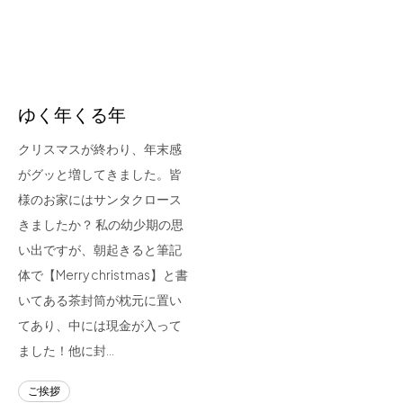
for Business
Recruit
Contact
ゆく年くる年
クリスマスが終わり、年末感
がグッと増してきました。皆
様のお家にはサンタクロース
きましたか？ 私の幼少期の思
い出ですが、朝起きると筆記
体で【Merry christmas】と書
フラッグシップストア
0965-52-0323
いてある茶封筒が枕元に置い
熊本店
096-274-8175
てあり、中には現金が入って
Arv
0965-45-9282
ました！他に封…
ご挨拶