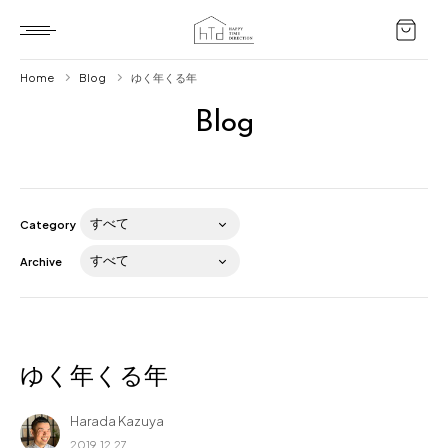
Home
Blog
ゆく年くる年
Blog
Home
HTD style
Works
Category
Item
Archive
Brand
News
Blog
ゆく年くる年
Harada Kazuya
About us
2019.12.27