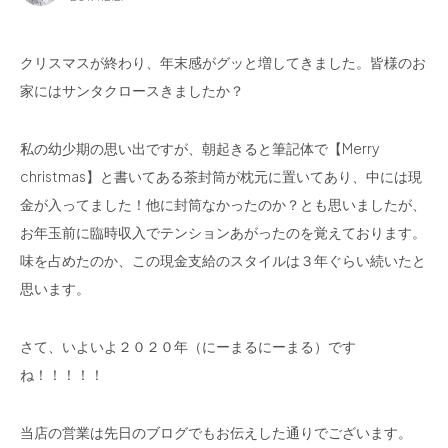
for Business
Recruit
クリスマスが終わり、年末感がグッと増してきました。皆様のお
Contact
家にはサンタクロースきましたか？
私の幼少期の思い出ですが、朝起きると筆記体で【Merry
christmas】と書いてある茶封筒が枕元に置いてあり、中には現
金が入ってました！他に封筒なかったのか？とも思いましたが、
お年玉前に臨時収入でテンションあがったのを覚えております。
味を占めたのか、この現金支給のスタイルは３年ぐらい続いたと
思います。
フラッグシップストア
0965-52-0323
さて、いよいよ２０２０年（にーまるにーまる）です
熊本店
096-274-8175
ね！！！！！
Arv
0965-45-9282
当店の営業は先日のブログでもお伝えした通りでございます。