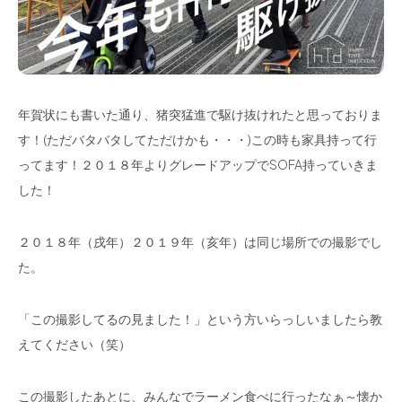
年賀状にも書いた通り、猪突猛進で駆け抜けれたと思っておりま
す！(ただバタバタしてただけかも・・・)この時も家具持って行
ってます！２０１８年よりグレードアップでSOFA持っていきま
した！
２０１８年（戌年）２０１９年（亥年）は同じ場所での撮影でし
た。
「この撮影してるの見ました！」という方いらっしいましたら教
えてください（笑）
この撮影したあとに、みんなでラーメン食べに行ったなぁ～懐か