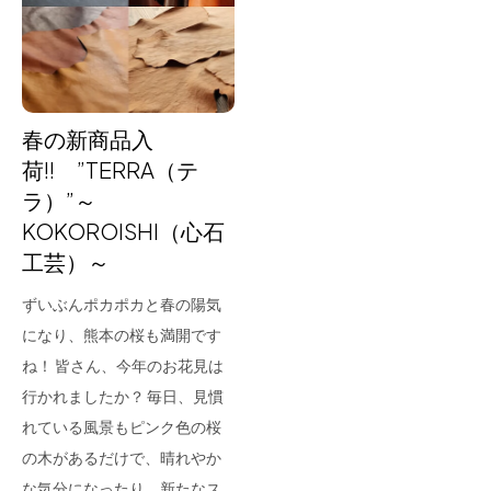
for Business
Recruit
Contact
春の新商品入
荷!! ”TERRA（テ
ラ）”～
KOKOROISHI（心石
工芸）～
ずいぶんポカポカと春の陽気
になり、熊本の桜も満開です
フラッグシップストア
0965-52-0323
ね！ 皆さん、今年のお花見は
熊本店
096-274-8175
行かれましたか？ 毎日、見慣
Arv
0965-45-9282
れている風景もピンク色の桜
の木があるだけで、晴れやか
な気分になったり、新たなス