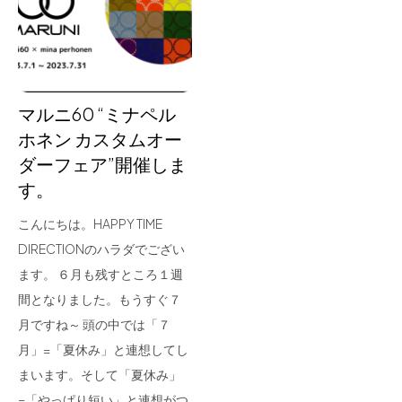
for Business
Recruit
Contact
マルニ60 “ミナペル
ホネン カスタムオー
ダーフェア”開催しま
す。
こんにちは。HAPPY TIME
DIRECTIONのハラダでござい
ます。 ６月も残すところ１週
フラッグシップストア
0965-52-0323
間となりました。もうすぐ７
熊本店
096-274-8175
月ですね～ 頭の中では「７
Arv
0965-45-9282
月」=「夏休み」と連想してし
まいます。そして「夏休み」
=「やっぱり短い」と連想がつ