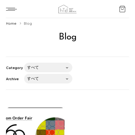
Home
Blog
Blog
Home
HTD style
Works
Category
Item
Archive
Brand
News
Blog
About us