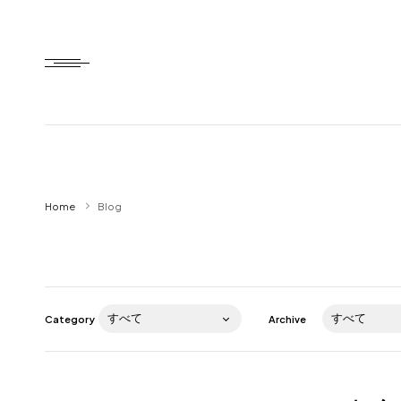
Home
Home
Blog
HTD style
Works
Item
Category
Archive
Brand
News