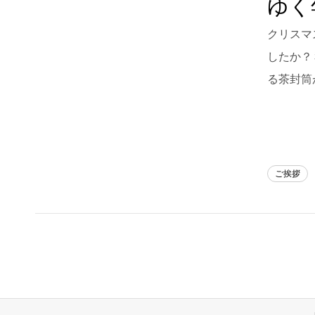
ゆく
Blog
クリスマ
したか？ 
About us
る茶封筒
for Business
Recruit
Contact
ご挨拶