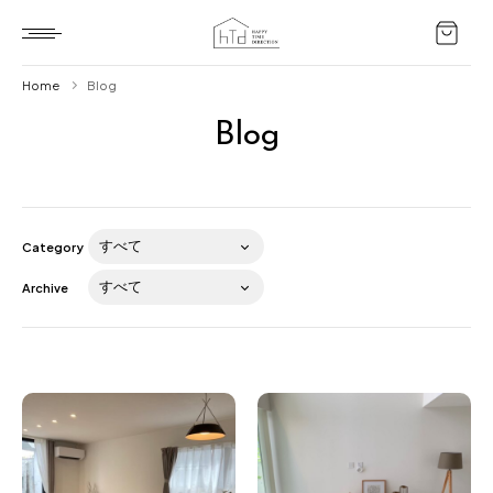
Home
Blog
Blog
Home
HTD style
Works
Category
Item
Archive
Brand
News
Blog
About us