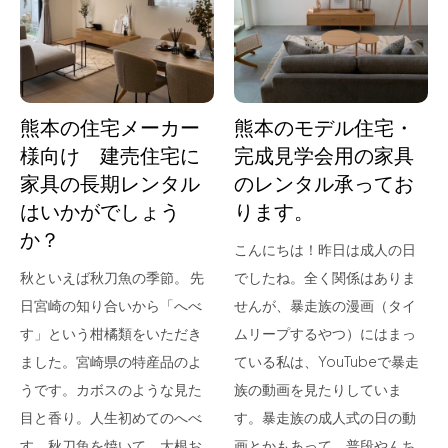
for Business
Recruit
Contact
熊本の住宅メーカー
熊本のモデル住宅・
様向け 建売住宅に
完成見学会用の家具
家具の長期レンタル
のレンタル承ってお
はいかがでしょう
ります。
か？
こんにちは！昨日は成人の日
秋といえば秋刀魚の季節。 先
でしたね。全く関係はありま
日宮崎の知り合いから「へべ
せんが、暴走族の漫画（タイ
フラッグシップストア
0965-52-0323
す」という柑橘類をいただき
ムリープするやつ）にはまっ
熊本店
096-274-8175
ました。宮崎県の特産品のよ
ている私は、YouTubeで暴走
Arv
0965-45-9282
うです。カボスのような見た
族の動画を見たりしていま
目と香り。人生初めてのへべ
す。暴走族の成人式の日の動
す。秋刀魚を焼いて、大根お
画とかもあって、普段やんち