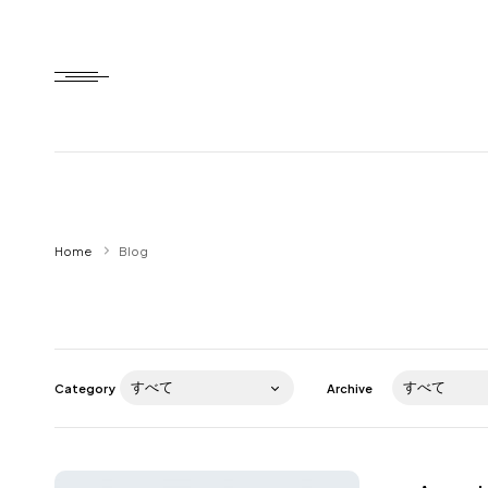
Home
Home
Blog
HTD style
Works
Item
Category
Archive
Brand
News