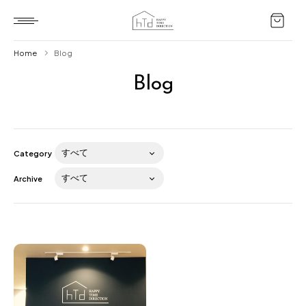
Home
Blog
Blog
Home
HTD style
Works
Category
Item
Archive
Brand
News
Blog
About us