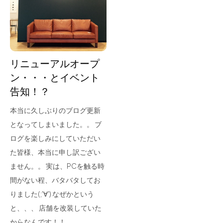
for Business
Recruit
Contact
リニューアルオープ
ン・・・とイベント
告知！？
本当に久しぶりのブログ更新
となってしまいました。。 ブ
ログを楽しみにしていただい
た皆様、本当に申し訳ござい
フラッグシップストア
0965-52-0323
ません。。 実は、PCを触る時
熊本店
096-274-8175
間がない程、バタバタしてお
Arv
0965-45-9282
りました(;'∀') なぜかという
と、、、 店舗を改装していた
からなんです！！…