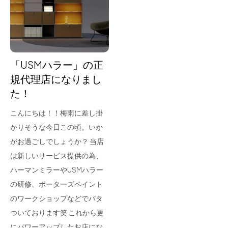
for Business
Recruit
Contact
「USMハラー」の正
規代理店になりまし
た！
こんにちは！！梅雨に差し掛
かりそうな今日この頃。いか
がお過ごしでしょうか？ 当店
は新しいサービス提供の為、
フラッグシップストア
0965-52-0323
ハーマンミラーやUSMハラー
熊本店
096-274-8175
の研修、ポーターズペイント
Arv
0965-45-9282
のワークショップなどでバタ
ついております笑 これから更
にパワーアップしたお店にな…