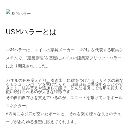
USMハラーとは
USM
ハラーは、スイスの家具メーカー「
USM」
を代表する収納シ
ス
テムで、”建築原理”を基礎にスイスの建築家フリッツ・ハラー
により開発されました。
パネルの色を変えたり、引き出しに鍵をつけたり、サイズの異な
るモジュールパーツを繋げたりと、自由自在に構成することがで
きます。組み替えや追加も可能で、どんな場所にでも形を変えて
使い続けられるのが大きな特徴です。
その自由自在さを支えているのが、ユニットを繋げているボール
コネクター。
6方向にネジ穴が空いたボールと、それを繋ぐ様々な長さのチュ
ーブがあらゆる要望に応えてくれます。