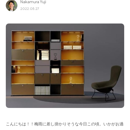
Nakamura Yuji
for Business
2022.05.27
Recruit
Contact
フラッグシップストア
0965-52-0323
熊本店
096-274-8175
Arv
0965-45-9282
こんにちは！！梅雨に差し掛かりそうな今日この頃。いかがお過