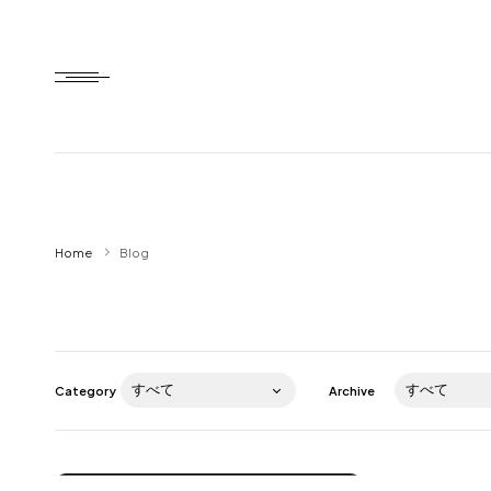
Home
Home
Blog
HTD style
Works
Item
Category
Archive
Brand
News