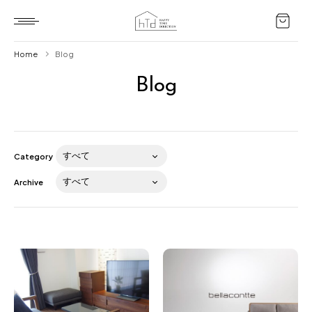
Home
Blog
Blog
Home
HTD style
Works
Category
Item
Archive
Brand
News
Blog
About us