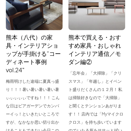
for Business
Recruit
Contact
熊本（八代）の家
熊本で買える・おす
具・インテリアショ
すめ家具・おしゃれ
ップが手掛ける”コー
インテリア通信／モ
ディネート事例
ダン編②
vol.24″
「忘年会」「大掃除」「クリ
梅雨明けした途端に夏真っ盛
スマス」「年越し」とイベン
り！！！暑い暑い暑い暑い暑
ト盛りだくさんの１２月！ 私
フラッグシップストア
0965-52-0323
ぃぃぃぃぃですね！！！ こん
は掃除好きなので「大掃除」
熊本店
096-274-8175
な日はビアガーデンでカンパ
と聞くとテンションあがりま
Arv
0965-45-9282
ーイっ！といきたいところで
す！！ 店内では「Myマイクロ
すが、なかなか思い切り出か
クロス」を持ち歩いています
けることもできない今日この
ので いたる所をササッと拭い