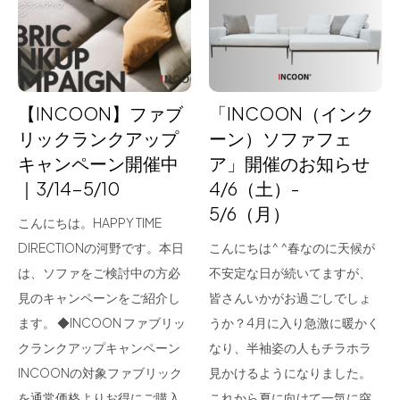
for Business
Recruit
Contact
【INCOON】ファブ
「INCOON（インク
リックランクアップ
ーン）ソファフェ
キャンペーン開催中
ア」開催のお知らせ
｜3/14-5/10
4/6（土）-
5/6（月）
こんにちは。HAPPY TIME
DIRECTIONの河野です。本日
こんにちは^ ^⁡春なのに天候が
は、ソファをご検討中の方必
不安定な日が続いてますが、
フラッグシップストア
0965-52-0323
見のキャンペーンをご紹介し
皆さんいかがお過ごしでしょ
熊本店
096-274-8175
ます。 ◆INCOON ファブリッ
うか？4月に入り急激に暖かく
Arv
0965-45-9282
クランクアップキャンペーン
なり、半袖姿の人もチラホラ
INCOONの対象ファブリック
見かけるようになりました。
を通常価格よりお得にご購入
これから夏に向けて一気に突