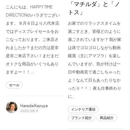
「マチルダ」と「ノ
こんにちは、HAPPY TIME
トス」
DIRECTIONのハラダでござい
ます。 ８月６日より八代本店
お家でのリラックスタイムを
ではディスプレイセールをお
過ごすとき、皆様どのように
こなっております。ご来店さ
過ごされていますか？ 我が家
れましたか？まだの方は是非
は床でゴロゴロしながら動画
是非ご来店下さい！まだまだ
鑑賞（主にアマプラ）を楽し
オトクな商品がいくつもあり
んでいますが、気が付けば一
ますよー！！ …
日中動画見て過ごしちゃった
よ！なんて日もあったりなか
セール
ったり＾＾； 夜も仕事終わり
に…
Harada Kazuya
インテリア通信
2022.08.11
ブランド紹介
商品紹介