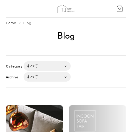
Home
Blog
Blog
Home
HTD style
Works
Category
Item
Archive
Brand
News
Blog
About us