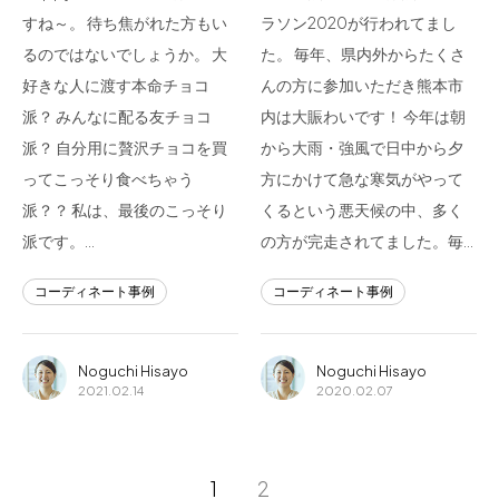
すね～。 待ち焦がれた方もい
ラソン2020が行われてまし
るのではないでしょうか。 大
た。 毎年、県内外からたくさ
好きな人に渡す本命チョコ
んの方に参加いただき熊本市
派？ みんなに配る友チョコ
内は大賑わいです！ 今年は朝
派？ 自分用に贅沢チョコを買
から大雨・強風で日中から夕
ってこっそり食べちゃう
方にかけて急な寒気がやって
派？？ 私は、最後のこっそり
くるという悪天候の中、多く
派です。…
の方が完走されてました。毎…
コーディネート事例
コーディネート事例
Noguchi Hisayo
Noguchi Hisayo
2021.02.14
2020.02.07
1
2