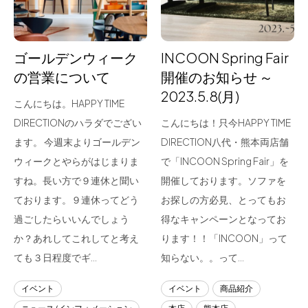
ゴールデンウィーク
INCOON Spring Fair
の営業について
開催のお知らせ ～
2023.5.8(月)
こんにちは。HAPPY TIME
DIRECTIONのハラダでござい
こんにちは！只今HAPPY TIME
ます。 今週末よりゴールデン
DIRECTION八代・熊本両店舗
ウィークとやらがはじまりま
で「INCOON Spring Fair」を
すね。長い方で９連休と聞い
開催しております。ソファを
ております。９連休ってどう
お探しの方必見、とってもお
過ごしたらいいんでしょう
得なキャンペーンとなってお
か？あれしてこれしてと考え
ります！！「INCOON」って
ても３日程度でギ…
知らない。。って…
イベント
イベント
商品紹介