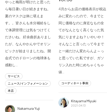
やっと梅雨が明けたと思った
ら毎日暑い日が続きますね。
4月からお店の価格表示が税込
夏のマスクは体に堪えま
みに変わったので、今までと
す。。皆さんも水分補給をし
同じ価格なのに身近なもの全
て体調管理には気をつけてく
てがなんとなく高くなった気
ださいね。 紆余曲折ありまし
気にりますよね？ いやいや！
たが、なんやかんやでオリン
そんなこと言ったって今まで
ピックが始まりましたね。 開
と一緒だけん変わらんよ～っ
会式でのドローンの地球体も
と思っていた私ですが、ガソ
感動し…
リン入れた時にめちゃくちゃ
値…
サービス
コーディネート事例
ニュース/インフォメーション
本店
Kitayama Miyuki
2021.04.13
Nakamura Yuji