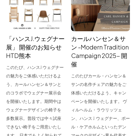
for Business
Recruit
Contact
「ハンスJ.ウェグナー
カールハンセン＆サ
展」 開催のお知らせ
ン -Modern Tradition
HTD熊本
Campaign 2025- 開
催
このたび、ハンスJ.ウェグナー
の魅力をご体感いただけるよ
このたびカール・ハンセン＆
う、カールハンセン＆サンと
サンの名作チェアの魅力をご
のコラボでウェグナー展示会
体感いただけるよう、キャン
フラッグシップストア
0965-52-0323
を開催いたします。期間中は
ペーンを開催いたします。 ヴ
熊本店
096-274-8175
ウェグナーデザインの椅子を
ィルヘルム・ラウリッツェ
Arv
0965-45-9282
多数展示。普段では中々試座
ン、ハンス J. ウェグナー、ポー
できない椅子をご用意いたし
ル・ケアホルムといったデン
ます。 日本でもよく知られて…
マークのデザイン界を代表す