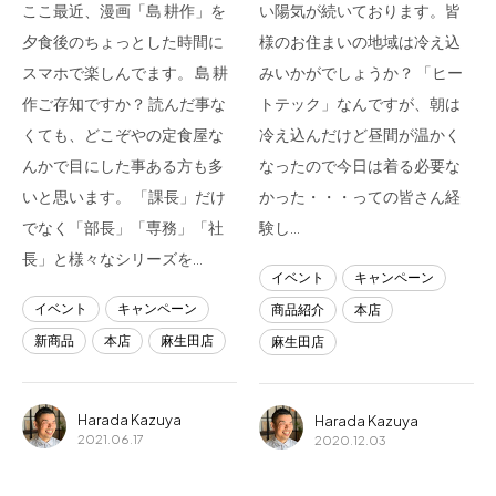
ここ最近、漫画「島 耕作」を
い陽気が続いております。皆
夕食後のちょっとした時間に
様のお住まいの地域は冷え込
スマホで楽しんでます。 島 耕
みいかがでしょうか？ 「ヒー
作ご存知ですか？ 読んだ事な
トテック」なんですが、朝は
くても、どこぞやの定食屋な
冷え込んだけど昼間が温かく
んかで目にした事ある方も多
なったので今日は着る必要な
いと思います。 「課長」だけ
かった・・・っての皆さん経
でなく「部長」「専務」「社
験し…
長」と様々なシリーズを…
イベント
キャンペーン
イベント
キャンペーン
商品紹介
本店
新商品
本店
麻生田店
麻生田店
Harada Kazuya
Harada Kazuya
2021.06.17
2020.12.03