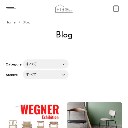
Home
Blog
Blog
Home
HTD style
Works
Category
Item
Archive
Brand
News
Blog
About us