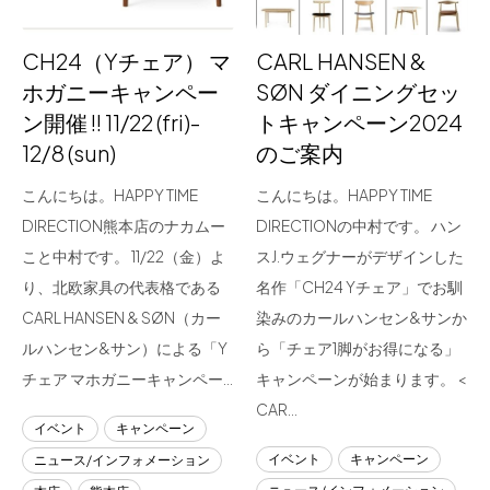
CH24（Yチェア） マ
CARL HANSEN &
ホガニーキャンペー
SØN ダイニングセッ
ン開催 !! 11/22 (fri)-
トキャンペーン2024
12/8 (sun)
のご案内
こんにちは。HAPPY TIME
こんにちは。HAPPY TIME
DIRECTION熊本店のナカムー
DIRECTIONの中村です。 ハン
こと中村です。 11/22（金）よ
スJ.ウェグナーがデザインした
り、北欧家具の代表格である
名作「CH24 Yチェア」でお馴
CARL HANSEN & SØN（カー
染みのカールハンセン&サンか
ルハンセン&サン）による「Y
ら「チェア1脚がお得になる」
チェア マホガニーキャンペー…
キャンペーンが始まります。 <
CAR…
イベント
キャンペーン
イベント
キャンペーン
ニュース/インフォメーション