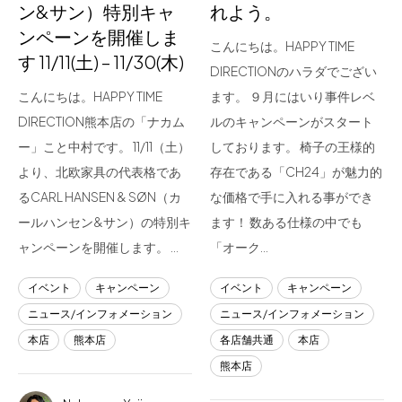
ン&サン）特別キャ
れよう。
ンペーンを開催しま
こんにちは。HAPPY TIME
す 11/11(土) – 11/30(木)
DIRECTIONのハラダでござい
こんにちは。HAPPY TIME
ます。 ９月にはいり事件レベ
DIRECTION熊本店の「ナカム
ルのキャンペーンがスタート
ー」こと中村です。 11/11（土）
しております。 椅子の王様的
より、北欧家具の代表格であ
存在である「CH24」が魅力的
るCARL HANSEN & SØN（カ
な価格で手に入れる事ができ
ールハンセン&サン）の特別キ
ます！ 数ある仕様の中でも
ャンペーンを開催します。 …
「オーク…
イベント
キャンペーン
イベント
キャンペーン
ニュース/インフォメーション
ニュース/インフォメーション
本店
熊本店
各店舗共通
本店
熊本店