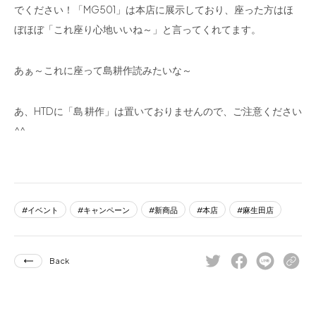
でください！「MG501」は本店に展示しており、座った方はほ
ぼほぼ「これ座り心地いいね～」と言ってくれてます。
あぁ～これに座って島耕作読みたいな～
あ、HTDに「島 耕作」は置いておりませんので、ご注意ください
^^
イベント
キャンペーン
新商品
本店
麻生田店
Back