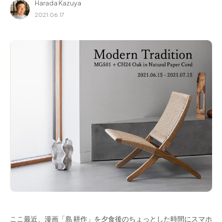
Harada Kazuya
for Business
2021.06.17
Recruit
Contact
フラッグシップストア
0965-52-0323
熊本店
096-274-8175
Arv
0965-45-9282
ここ最近、漫画「島 耕作」を夕食後のちょっとした時間にスマホ