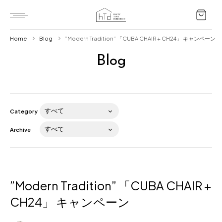
Home
Blog
”Modern Tradition” 「CUBA CHAIR + CH24」 キャンペーン
Blog
Home
HTD style
Works
Category
Item
Archive
Brand
News
Blog
”Modern Tradition” 「CUBA CHAIR +
CH24」 キャンペーン
About us