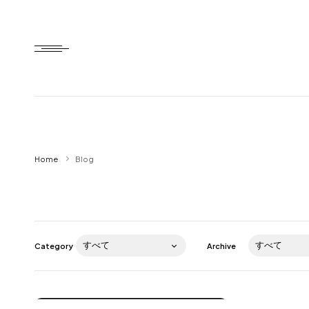
Home
Home
Blog
HTD style
Works
Item
Category
Archive
Brand
News