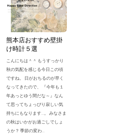
for Business
Recruit
Contact
熊本店おすすめ壁掛
け時計５選
こんにちは＾＾ もうすっかり
秋の気配を感じる今日この頃
ですね。 日がおちるのが早く
なってきたので、 『今年も１
年あっとゆう間だな～』なん
フラッグシップストア
0965-52-0323
て思ってちょっぴり寂しい気
熊本店
096-274-8175
持ちにもなります...。 みなさま
Arv
0965-45-9282
の秋はいかがお過ごしでしょ
うか？ 季節の変わ…