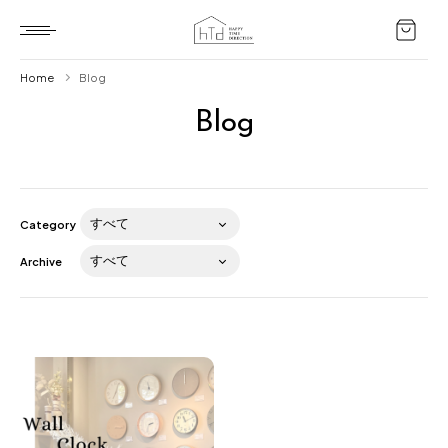
Home
Blog
Blog
Home
HTD style
Works
Category
Item
Archive
Brand
News
Blog
About us