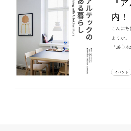
『ア
Blog
内！
About us
こんにちは
for Business
ょうか。
Recruit
『居心地
Contact
イベント