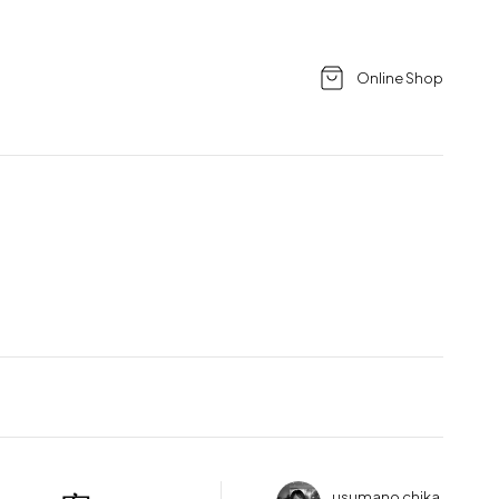
Online Shop
usumano chika