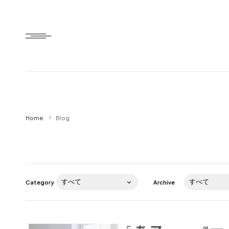
Home
Home
Blog
HTD style
Works
Item
Category
Archive
Brand
News