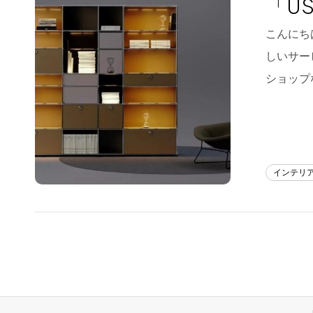
「U
Blog
こんにち
しいサー
About us
ショップ
for Business
Recruit
Contact
インテリ