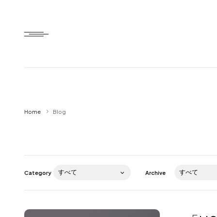
Home
Home
Blog
HTD style
Works
Item
Category
Archive
Brand
News