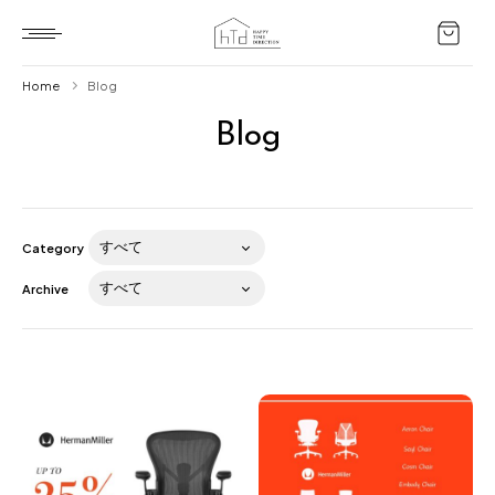
Home
Blog
Blog
Home
HTD style
Works
Category
Item
Archive
Brand
News
Blog
About us