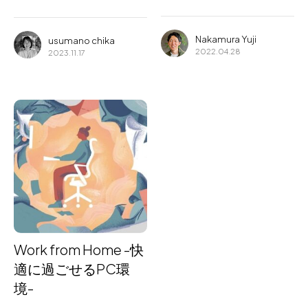
Nakamura Yuji
usumano chika
2022.04.28
2023.11.17
Work from Home -快
適に過ごせるPC環
境-