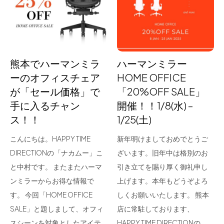
for Business
Recruit
Contact
熊本でハーマンミラ
ハーマンミラー
ーのオフィスチェア
HOME OFFICE
が「セール価格」で
「20%OFF SALE」
手に入るチャン
開催！！1/8(水) –
ス！！
1/25(土)
こんにちは。HAPPY TIME
新年明けましておめでとうご
DIRECTIONの「ナカムー」こ
ざいます。旧年中は格別のお
フラッグシップストア
0965-52-0323
と中村です。 またまたハーマ
引き立てを賜り厚く御礼申し
熊本店
096-274-8175
ンミラーからお得な情報で
上げます。本年もどうぞよろ
Arv
0965-45-9282
す。 今回「HOME OFFICE
しくお願いいたします。 熊本
SALE」と題しまして、オフィ
店に常駐しております、
スシーンを対象としたアイテ
HAPPY TIME DIRECTIONの