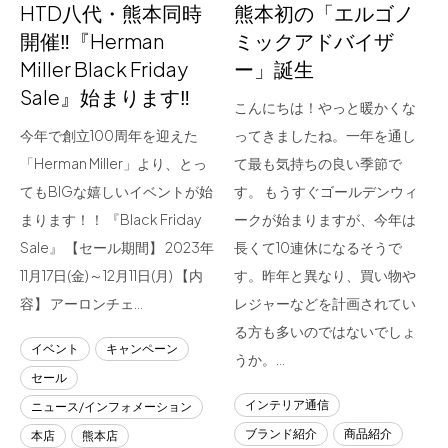
HTD八代・熊本同時
熊本初の「エルゴノ
開催‼『Herman
ミックアドバイザ
Miller Black Friday
ー」誕生
Sale』始まります‼
こんにちは！やっと暖かくな
今年で創立100周年を迎えた
ってきましたね。一年を通し
「Herman Miller」より、とっ
て最も気持ちの良い季節で
てもBIGな嬉しいイベントが始
す。 もうすぐゴールデンウィ
まります！！ 『Black Friday
ークが始まりますが、今年は
Sale』 【セール期間】 2023年
長くて10連休になるそうで
11月17日(金)～12月11日(月) 【内
す。昨年と異なり、買い物や
容】 アーロンチェ…
レジャーなどを計画されてい
る方も多いのではないでしょ
イベント
キャンペーン
うか。…
セール
インテリア通信
ニュース/インフォメーション
ブランド紹介
商品紹介
本店
熊本店