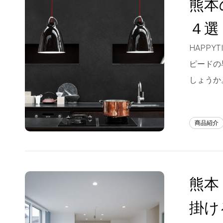
熊本
Blog
４選
About us
HAPP
for Business
ピードの
Recruit
しょうか
Contact
商品紹介
熊本
掛け