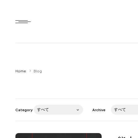
Home
Home
Blog
HTD style
Works
Item
Category
Archive
Brand
News