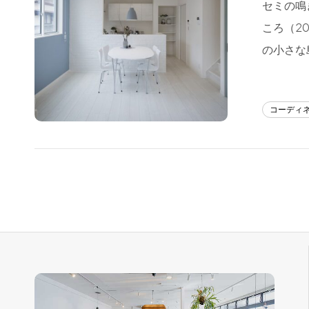
セミの鳴
フラッグシップストア
0965-52-0323
ころ（2
熊本店
096-274-8175
の小さな
Arv
0965-45-9282
コーディ