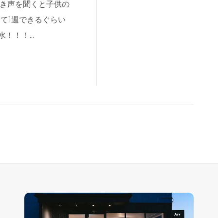
鳴き声を聞くと子供の
て1週できるぐらい
水！！！…