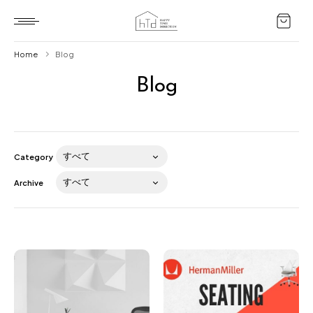
Home
Blog
Blog
Home
HTD style
Works
Category
Item
Archive
Brand
News
Blog
About us