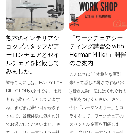
for Business
Recruit
Contact
熊本のインテリアシ
「ワークチェアシー
ョップスタッフがア
ティング講習会 with
ーロンチェアとセイ
Herman Miller 」開催
ルチェアを比較して
のご案内
みました。
こんにちは^ ^ 本格的な夏到
皆様こんにちは。HAPPY TIME
来‼︎って感じの暑さですね٩( ᐛ
DIRECTIONの原田です。 七月
)و皆さん熱中症にはくれぐれも
フラッグシップストア
0965-52-0323
ももう終わろうとしています
お気をつけください。 さて、
熊本店
096-274-8175
ね。まだまだ暑い日が続きま
今回「ハーマンミラー」とコ
Arv
0965-45-9282
すので、皆様体調に気を付け
ラボをして、ワークチェアの
てお過ごしくださいませ。 さ
スペシャル企画を開催しま
て、今回はハーマンミラー社
す。 当日はハーマンミラー社