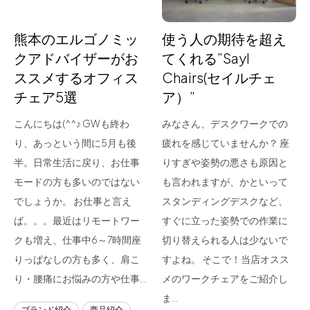
熊本のエルゴノミッ
使う人の期待を超え
クアドバイザーがお
てくれる”Sayl
ススメするオフィス
Chairs(セイルチェ
チェア5選
ア）”
こんにちは(^^♪ GWも終わ
みなさん、デスクワークでの
り、あっという間に5月も後
疲れを感じていませんか？ 座
半。日常生活に戻り、お仕事
りすぎや姿勢の悪さも原因と
モードの方も多いのではない
も言われますが、かといって
でしょうか。 お仕事と言え
スタンディングデスクなど、
ば。。。最近はリモートワー
すぐに立った姿勢での作業に
クも増え、仕事中6～7時間座
切り替えられる人は少ないで
りっぱなしの方も多く、肩こ
すよね。 そこで！当店オスス
り・腰痛にお悩みの方や仕事…
メのワークチェアをご紹介し
ま…
ブランド紹介
商品紹介