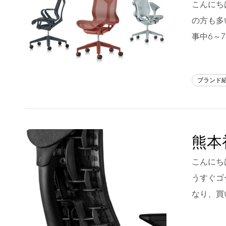
こんにち
フラッグシップストア
0965-52-0323
の方も多
熊本店
096-274-8175
事中6～
Arv
0965-45-9282
ブランド
熊本
こんにち
うすぐゴ
なり、買