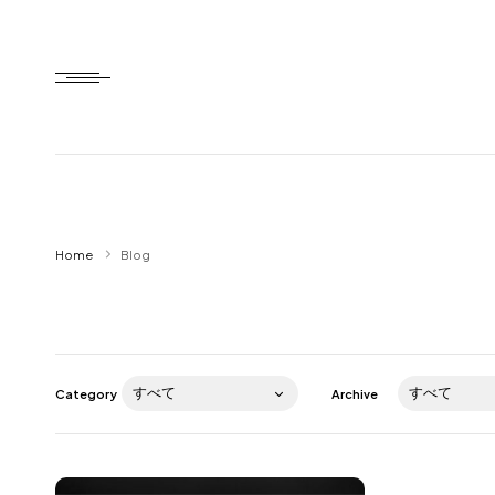
Home
Home
Blog
HTD style
Works
Item
Category
Archive
Brand
News