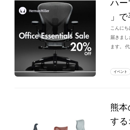
ハー
Blog
」で
About us
こんにちは
for Business
届きまし
Recruit
ます。 
Contact
イベント
熊本
する