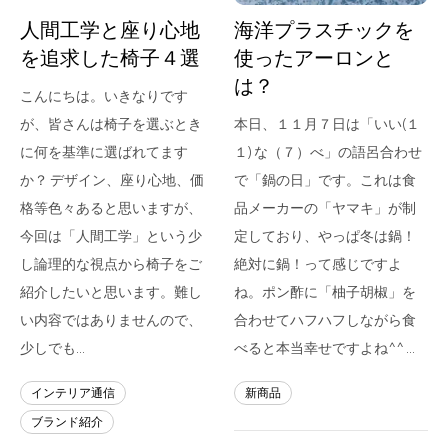
人間工学と座り心地
海洋プラスチックを
を追求した椅子４選
使ったアーロンと
は？
こんにちは。いきなりです
が、皆さんは椅子を選ぶとき
本日、１１月７日は「いい(１
に何を基準に選ばれてます
１) な（７）べ」の語呂合わせ
か？ デザイン、座り心地、価
で「鍋の日」です。これは食
格等色々あると思いますが、
品メーカーの「ヤマキ」が制
今回は「人間工学」という少
定しており、やっぱ冬は鍋！
し論理的な視点から椅子をご
絶対に鍋！って感じですよ
紹介したいと思います。難し
ね。ポン酢に「柚子胡椒」を
い内容ではありませんので、
合わせてハフハフしながら食
少しでも…
べると本当幸せですよね^^ …
インテリア通信
新商品
ブランド紹介