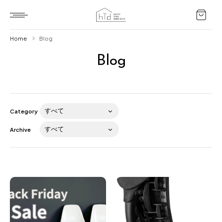
Home
Blog
Blog
Home
HTD style
Works
Category
Item
Archive
Brand
News
Blog
About us