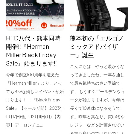
for Business
Recruit
Contact
HTD八代・熊本同時
熊本初の「エルゴノ
開催‼『Herman
ミックアドバイザ
Miller Black Friday
ー」誕生
Sale』始まります‼
こんにちは！やっと暖かくな
今年で創立100周年を迎えた
ってきましたね。一年を通し
「Herman Miller」より、とっ
て最も気持ちの良い季節で
てもBIGな嬉しいイベントが始
す。 もうすぐゴールデンウィ
フラッグシップストア
0965-52-0323
まります！！ 『Black Friday
ークが始まりますが、今年は
熊本店
096-274-8175
Sale』 【セール期間】 2023年
長くて10連休になるそうで
Arv
0965-45-9282
11月17日(金)～12月11日(月) 【内
す。昨年と異なり、買い物や
容】 アーロンチェ…
レジャーなどを計画されてい
る方も多いのではないでしょ