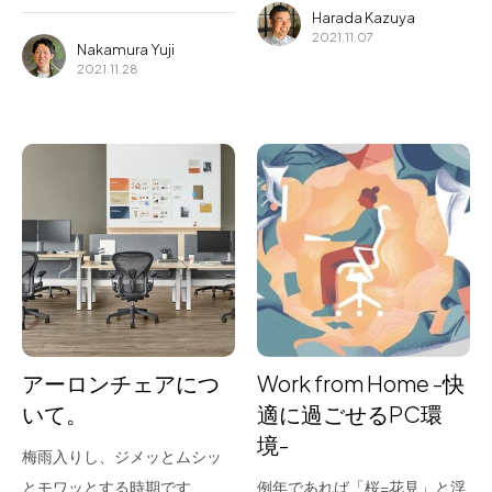
Harada Kazuya
2021.11.07
Nakamura Yuji
2021.11.28
アーロンチェアにつ
Work from Home -快
いて。
適に過ごせるPC環
境-
梅雨入りし、ジメッとムシッ
とモワッとする時期です
例年であれば「桜=花見」と浮