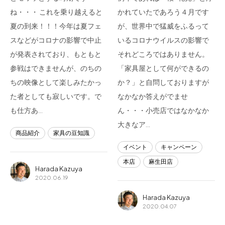
ね・・・ これを乗り越えると
かれていたであろう４月です
夏の到来！！！今年は夏フェ
が、世界中で猛威をふるって
スなどがコロナの影響で中止
いるコロナウイルスの影響で
が発表されており、もともと
それどころではありません。
参戦はできませんが、のちの
「家具屋として何ができるの
ちの映像として楽しみたかっ
か？」と自問しておりますが
た者としても寂しいです。で
なかなか答えがでませ
も仕方あ…
ん・・・小売店ではなかなか
大きなア…
商品紹介
家具の豆知識
イベント
キャンペーン
本店
麻生田店
Harada Kazuya
2020.06.19
Harada Kazuya
2020.04.07