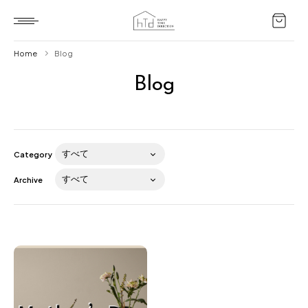
Home
Blog
Blog
Home
HTD style
Works
Category
Item
Archive
Brand
News
Blog
About us