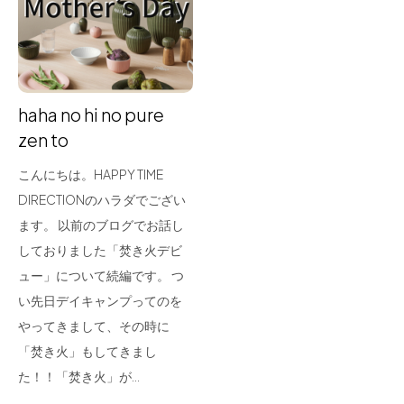
for Business
Recruit
Contact
haha no hi no pure
zen to
こんにちは。HAPPY TIME
DIRECTIONのハラダでござい
ます。 以前のブログでお話し
しておりました「焚き火デビ
ュー」について続編です。 つ
フラッグシップストア
0965-52-0323
い先日デイキャンプってのを
熊本店
096-274-8175
やってきまして、その時に
Arv
0965-45-9282
「焚き火」もしてきまし
た！！「焚き火」が…