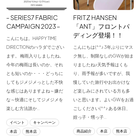
– SERIES7 FABRIC
FRITZ HANSEN
CAMPAIGN 2023 –
「ANT」フロントパ
ディング登場！！
こんにちは。HAPPY TIME
DIRECTIONのハラダでござい
こんにちは(^^♪ 3年ぶりにマス
ます。 梅雨入りしましたね。
ク無し、制限なしのGWが始ま
今年の梅雨は長いのか、それ
りましたね♪天気予報はくも
とも短いのか・・・どっちに
り、雨予報が多いですが、我
してもジメジメっとした不快
慢していた旅行やお出かけな
な感じはありますよね～嫌だ
ど楽しみにされている方も多
な～快適にそしてジメジメを
いと思います。よいGWをお過
楽しむ方法誰か…
ごしください(^^♪ ある休日、
姪っ子・甥っ子…
イベント
キャンペーン
商品紹介
本店
熊本店
本店
熊本店