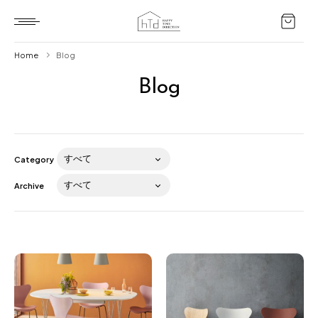
Home
Blog
Blog
Home
HTD style
Works
Category
Item
Archive
Brand
News
Blog
About us