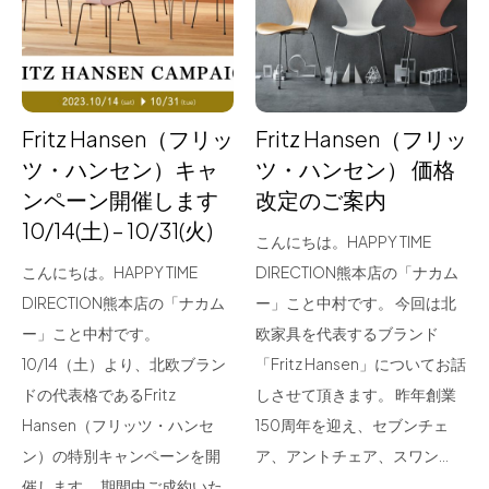
for Business
Recruit
Contact
Fritz Hansen（フリッ
Fritz Hansen（フリッ
ツ・ハンセン）キャ
ツ・ハンセン） 価格
ンペーン開催します
改定のご案内
10/14(土) – 10/31(火)
こんにちは。HAPPY TIME
こんにちは。HAPPY TIME
DIRECTION熊本店の「ナカム
DIRECTION熊本店の「ナカム
ー」こと中村です。 今回は北
ー」こと中村です。
欧家具を代表するブランド
フラッグシップストア
0965-52-0323
10/14（土）より、北欧ブラン
「Fritz Hansen」についてお話
熊本店
096-274-8175
ドの代表格であるFritz
しさせて頂きます。 昨年創業
Arv
0965-45-9282
Hansen（フリッツ・ハンセ
150周年を迎え、セブンチェ
ン）の特別キャンペーンを開
ア、アントチェア、スワン…
催します。 期間中ご成約いた