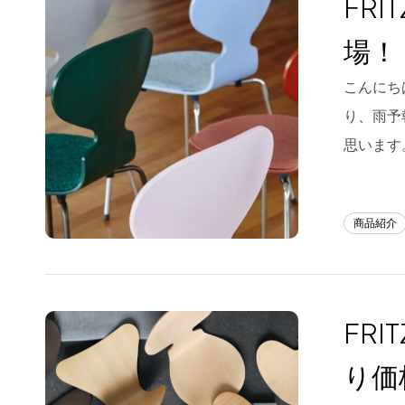
FR
Blog
場！
About us
こんにち
for Business
り、雨予
Recruit
思います
Contact
商品紹介
FR
り価