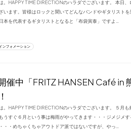
。HAPPY TIME DIRECTIONのハラダでございます。 本
ざいます。皆様はロックと聞いてどんなバンドやギタリストを
日本を代表するギタリストとなると「布袋寅泰」ですよ…
/インフォメーション
催中「FRITZ HANSEN Café in
！
。HAPPY TIME DIRECTIONのハラダでございます。 ５
もうすぐ６月という事は梅雨がやってきます・・・ジメジメす
・・・めちゃくちゃアウトドア派ではないですが、やっ…