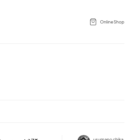
Online Shop
usumano chika