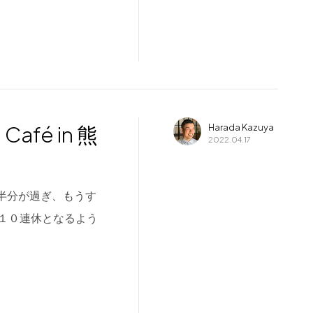
afé in 熊
Harada Kazuya
2022.04.17
月も半分が過ぎ、もうす
１０連休となるよう