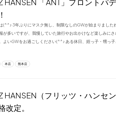
ITZ HANSEN 「ANT」フロント
！
は(^^♪ 3年ぶりにマスク無し、制限なしのGWが始まりました
報が多いですが、我慢していた旅行やお出かけなど楽しみにさ
。よいGWをお過ごしください(^^♪ ある休日、姪っ子・甥っ子
本店
熊本店
ITZ HANSEN（フリッツ・ハンセ
格改定。