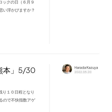
日、ロックの日（６月９
思い浮かびますか？
 熊本」5/30
Harada Kazuya
2022.05.20
月も残り１０日程となり
るので不快指数アゲ