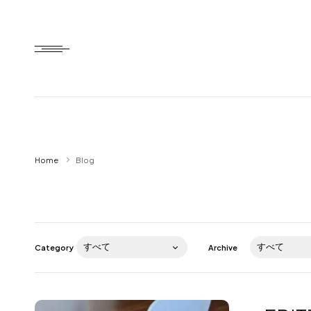
Home
Home
Blog
HTD style
Works
Item
Category
Archive
Brand
News