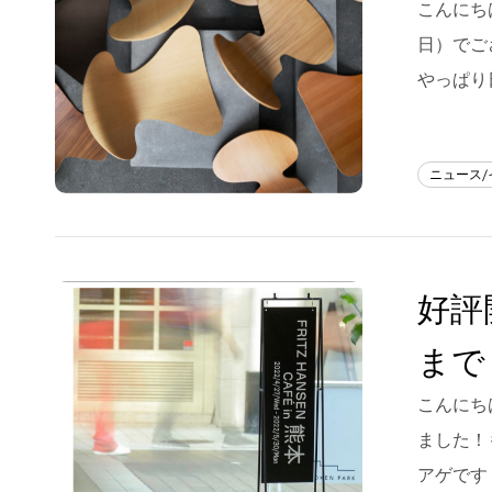
こんにちは
フラッグシップストア
0965-52-0323
日）でご
熊本店
096-274-8175
やっぱり
Arv
0965-45-9282
ニュース
好評開
まで
こんにちは
ました！
アゲです