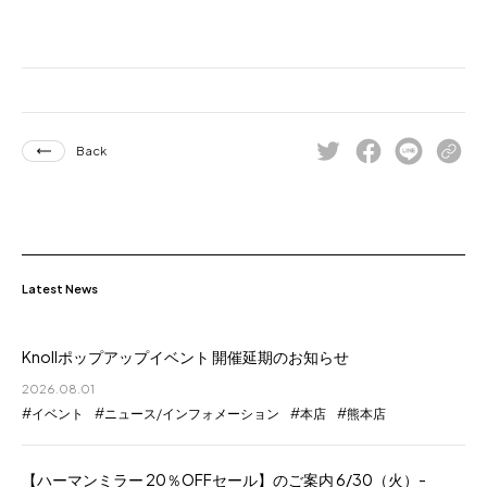
for Business
Recruit
Contact
Back
Latest News
Knollポップアップイベント 開催延期のお知らせ
フラッグシップストア
0965-52-0323
熊本店
096-274-8175
2026.08.01
イベント
ニュース/インフォメーション
本店
熊本店
Arv
0965-45-9282
【ハーマンミラー 20％OFFセール】のご案内 6/30（火）-