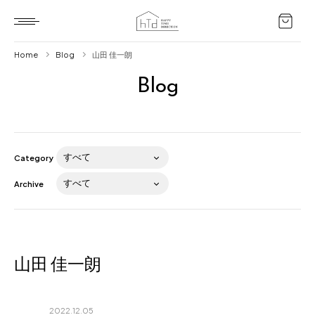
Home
Blog
山田 佳一朗
Blog
Home
HTD style
Works
Category
Item
Archive
Brand
News
Blog
山田 佳一朗
2022.12.05
About us