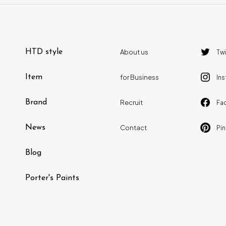
HTD style
About us
Twi
Item
for Business
In
Brand
Recruit
Fa
News
Contact
Pin
Blog
Porter's Paints