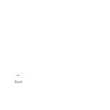
フラッグシップストア
0965-52-0323
熊本店
096-274-8175
Arv
0965-45-9282
Back