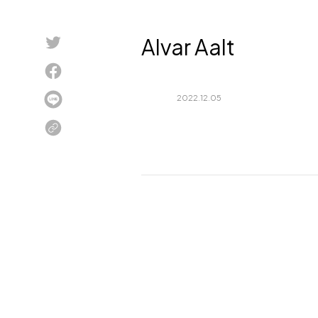
Blog
Alvar Aalt
About us
for Business
2022.12.05
Recruit
Contact