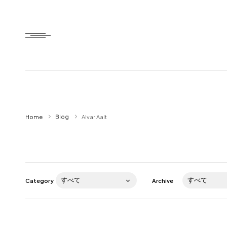
Home
Home
Blog
Alvar Aalt
HTD style
Works
Item
Category
Archive
Brand
News