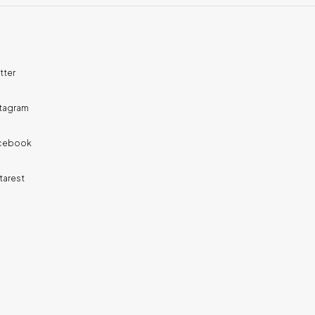
tter
stagram
cebook
tarest