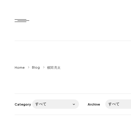
Home
Home
Blog
横関 亮太
HTD style
Works
Item
Category
Archive
Brand
News