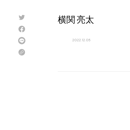
Blog
横関 亮太
About us
for Business
2022.12.05
Recruit
Contact