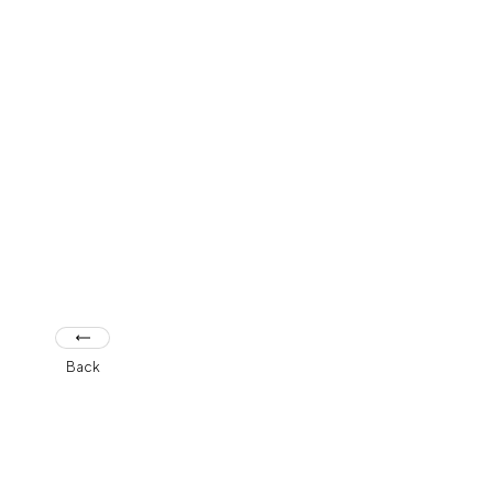
フラッグシップストア
0965-52-0323
熊本店
096-274-8175
Arv
0965-45-9282
Back