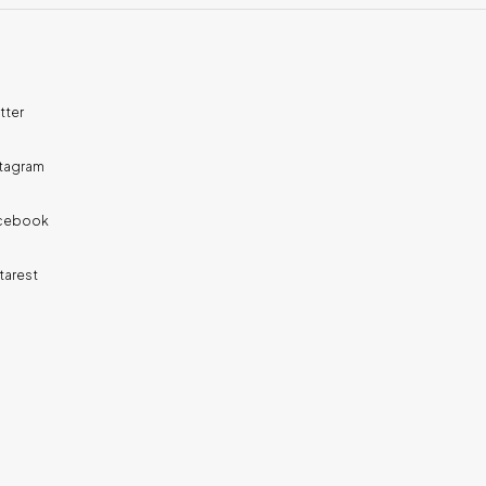
tter
stagram
cebook
tarest