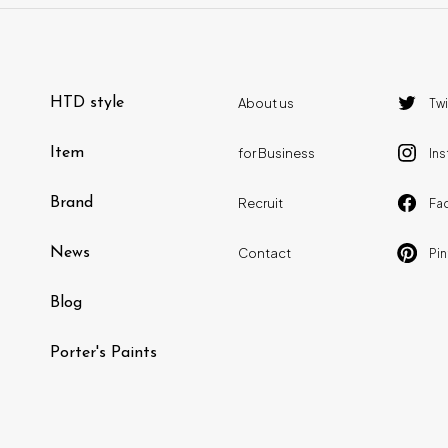
HTD style
About us
Twi
Item
for Business
In
Brand
Recruit
Fa
News
Contact
Pin
Blog
Porter's Paints