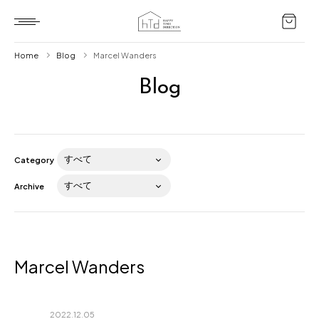
Home
Blog
Marcel Wanders
Blog
Home
HTD style
Works
Category
Item
Archive
Brand
News
Blog
Marcel Wanders
2022.12.05
About us