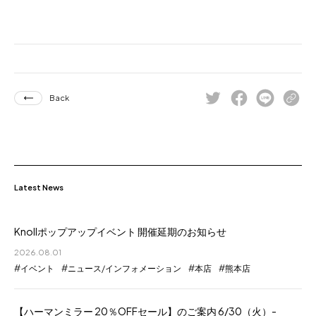
for Business
Recruit
Contact
Back
Latest News
Knollポップアップイベント 開催延期のお知らせ
フラッグシップストア
0965-52-0323
熊本店
096-274-8175
2026.08.01
イベント
ニュース/インフォメーション
本店
熊本店
Arv
0965-45-9282
【ハーマンミラー 20％OFFセール】のご案内 6/30（火）-