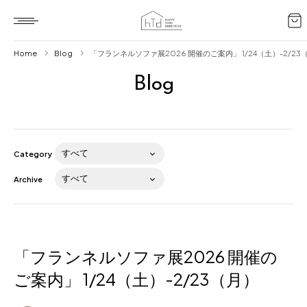
Home
Blog
「フランネルソファ展2026 開催のご案内」 1/24（土）-2/23
Blog
Home
HTD style
Works
Category
Item
Archive
Brand
News
Blog
「フランネルソファ展2026 開催の
ご案内」 1/24（土）-2/23（月）
About us