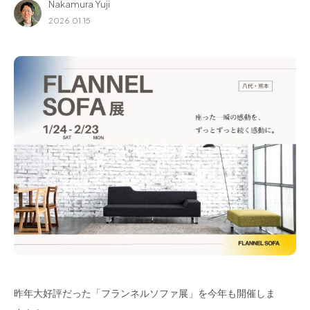
Nakamura Yuji
for Business
2026.01.15
Recruit
Contact
フラッグシップストア
0965-52-0323
熊本店
096-274-8175
Arv
0965-45-9282
昨年大好評だった「フランネルソファ展」を今年も開催しま