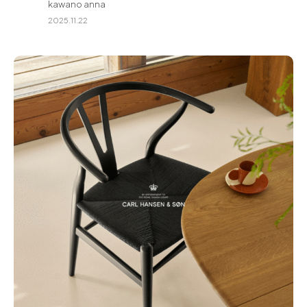
kawano anna
for Business
2025.11.22
Recruit
Contact
フラッグシップストア
0965-52-0323
熊本店
096-274-8175
Arv
0965-45-9282