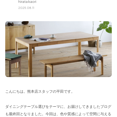
hirata kaori
for Business
2025.08.11
Recruit
Contact
フラッグシップストア
0965-52-0323
こんにちは。熊本店スタッフの平田です。
熊本店
096-274-8175
Arv
0965-45-9282
ダイニングテーブル選びをテーマに、お届けしてきましたブログ
も最終回となりました。今回は、色や質感によって空間に与える