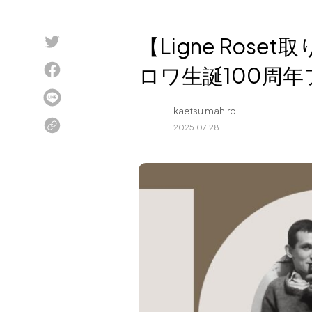
Blog
【Ligne Ros
About us
ロワ生誕100周
for Business
Recruit
kaetsu mahiro
Contact
2025.07.28