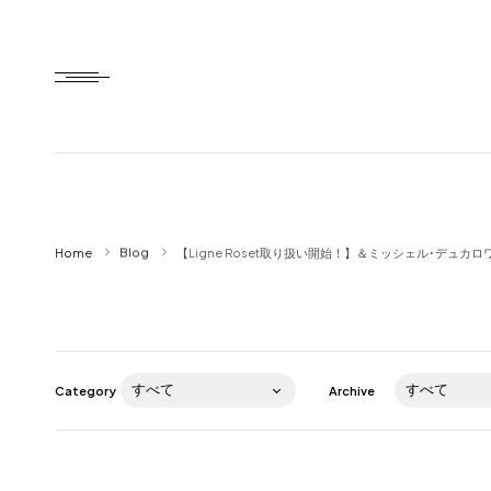
Home
Home
Blog
【Ligne Roset取り扱い開始！】＆ミッシェル･デュカ
HTD style
Works
Item
Category
Archive
Brand
News