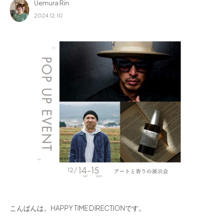
Uemura Rin
for Business
2024.12.10
Recruit
Contact
フラッグシップストア
0965-52-0323
熊本店
096-274-8175
Arv
0965-45-9282
こんばんは。HAPPY TIME DIRECTIONです。