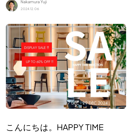
Nakamura Yuji
for Business
2024.12.06
Recruit
Contact
フラッグシップストア
0965-52-0323
熊本店
096-274-8175
Arv
0965-45-9282
こんにちは。HAPPY TIME