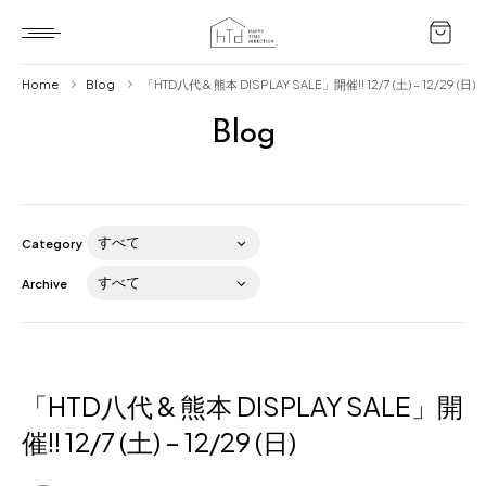
Home
Blog
「HTD八代 & 熊本 DISPLAY SALE」開催!! 12/7 (土) – 12/29 (日)
Blog
Home
HTD style
Works
Category
Item
Archive
Brand
News
Blog
「HTD八代 & 熊本 DISPLAY SALE」開
催!! 12/7 (土) – 12/29 (日)
About us