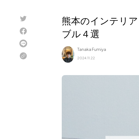
Blog
熊本のインテリア
About us
ブル４選
for Business
Recruit
Tanaka Fumiya
Contact
2024.11.22