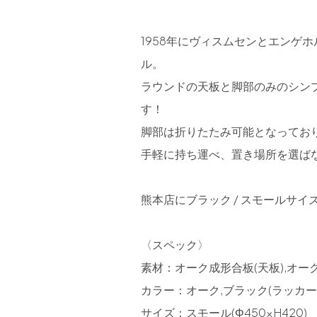
1958年にヴィスムセンとエンゲ
ル。
ラウンドの天板と脚部のみのシン
す！
脚部は折りたたみ可能となってお
手軽に持ち運べ、置き場所を選ば
熊本店にブラック / スモールサ
〈スペック〉
素材：オーク成形合板(天板),オーク
カラー：オーク,ブラック(ラッカー
サイズ：スモール(Φ450×H420)