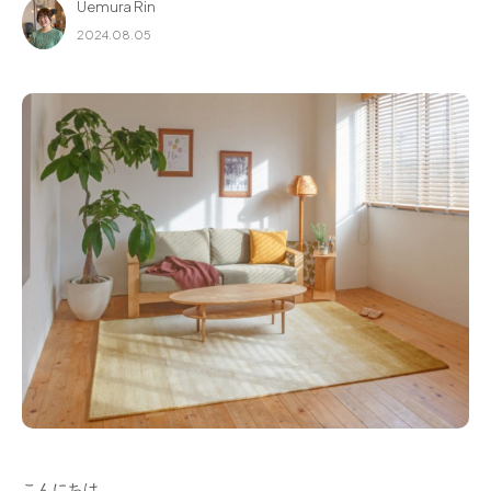
Uemura Rin
for Business
2024.08.05
Recruit
Contact
フラッグシップストア
0965-52-0323
熊本店
096-274-8175
Arv
0965-45-9282
こんにちは。