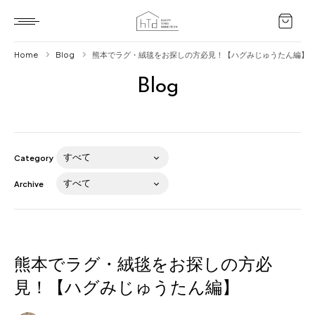
Home
Blog
熊本でラグ・絨毯をお探しの方必見！【ハグみじゅうたん編】
Blog
Home
HTD style
Works
Category
Item
Archive
Brand
News
Blog
熊本でラグ・絨毯をお探しの方必
見！【ハグみじゅうたん編】
About us