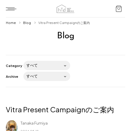
Home
Blog
Vitra Present Campaignのご案内
Blog
Home
HTD style
Works
Category
Item
Archive
Brand
News
Blog
Vitra Present Campaignのご案内
Tanaka Fumiya
About us