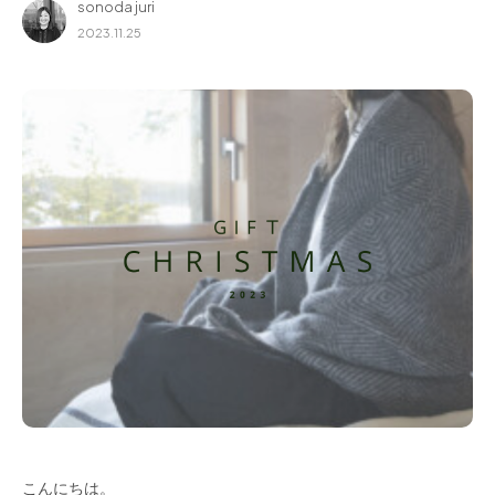
sonoda juri
for Business
2023.11.25
Recruit
Contact
フラッグシップストア
0965-52-0323
熊本店
096-274-8175
Arv
0965-45-9282
こんにちは。