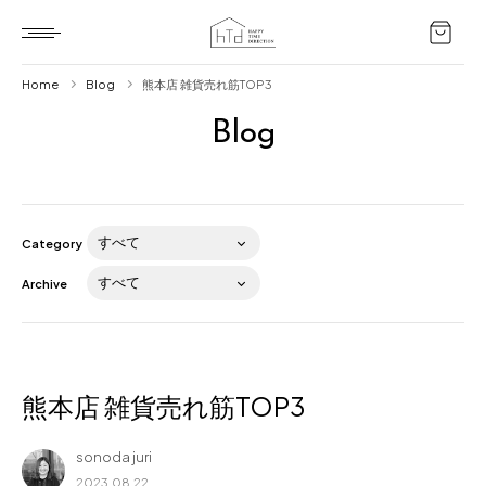
Home
Blog
熊本店 雑貨売れ筋TOP3
Blog
Home
HTD style
Works
Category
Item
Archive
Brand
News
Blog
熊本店 雑貨売れ筋TOP3
sonoda juri
About us
2023.08.22