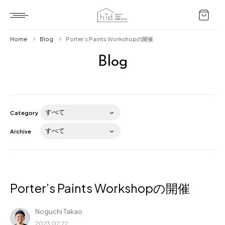
Home
Blog
Porter’s Paints Workshopの開催
Blog
Home
HTD style
Works
Category
Item
Archive
Brand
News
Blog
Porter’s Paints Workshopの開催
Noguchi Takao
About us
2023.02.22