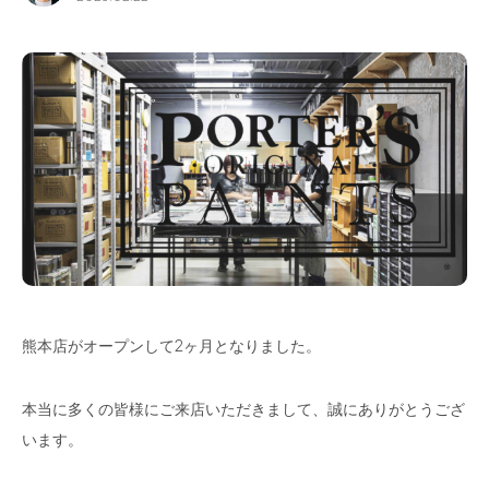
for Business
Recruit
Contact
熊本店がオープンして2ヶ月となりました。
フラッグシップストア
0965-52-0323
熊本店
096-274-8175
本当に多くの皆様にご来店いただきまして、誠にありがとうござ
Arv
0965-45-9282
います。