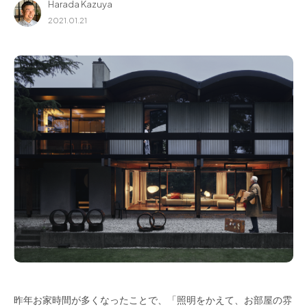
Harada Kazuya
for Business
2021.01.21
Recruit
Contact
フラッグシップストア
0965-52-0323
熊本店
096-274-8175
Arv
0965-45-9282
昨年お家時間が多くなったことで、「照明をかえて、お部屋の雰